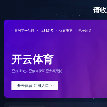
网站首页
关于我们