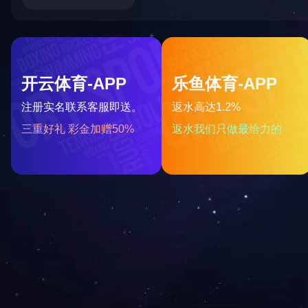
友情链接
LINKS