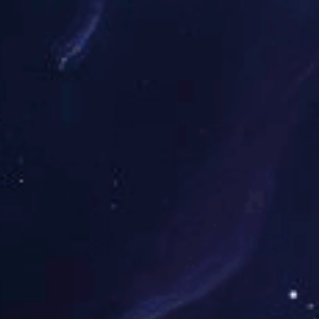
爱游戏(ayx)中国官方网站
沙迪克 ALN
进荣磨床-广东沙迪克慢走丝-广东
床-广东慢走丝-爱游戏(ayx)中国
是一家综合性的机床设备销售服务公司！
CASE
成功案例