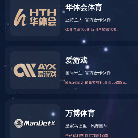
热门关键词：
爱游戏(ayx)中国官方网站
台湾徕通（莱璟）
日本沙迪克
韩华走心机
新品推荐
NEW 
+ 爱游戏(ayx)中国官方网站